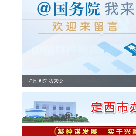
@国务院 我来说
党的二十大主席团举行第二次会议 习近平主持会...